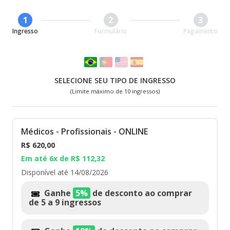
1
2
3
Ingresso
Formulário
Pagamento
SELECIONE SEU TIPO DE INGRESSO
(Limite máximo de
10
ingressos)
Médicos - Profissionais - ONLINE
R$ 620,00
Em até 6x de R$ 112,32
Disponível até 14/08/2026
ONLINE | CONGRESSO GERO
Ganhe
5%
de desconto ao comprar
de 5 a 9 ingressos
2026