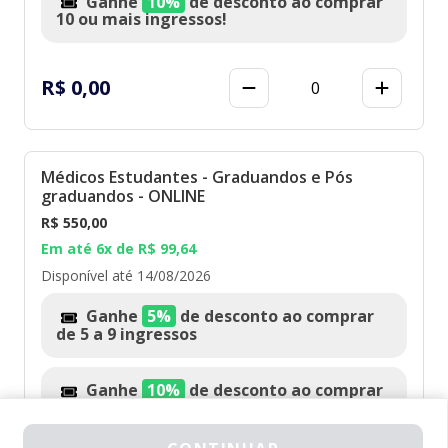
Ganhe
10%
de desconto ao comprar
15 OUT. 11:00
18 OUT. 2:59
10 ou mais ingressos!
CCR
R$ 0,00
0
Médicos Estudantes - Graduandos e Pós
graduandos - ONLINE
R$ 550,00
Em até 6x de R$ 99,64
Disponível até 14/08/2026
Ganhe
5%
de desconto ao comprar
de 5 a 9 ingressos
GARANTA SUA VAGA
2026 © All Rights Reserved
Ganhe
10%
de desconto ao comprar
10 ou mais ingressos!
Made with
❤
by