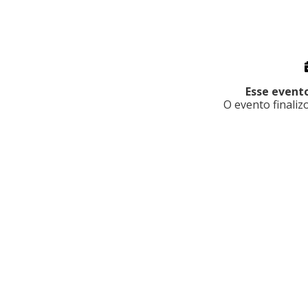
XI JORNADA DE IMUNOLOG
Esse evento
O evento finali
8 ABR. 11:00
11 ABR. 21:00
Av. Rebouças, 600 - Pinheiros, São Paulo - S