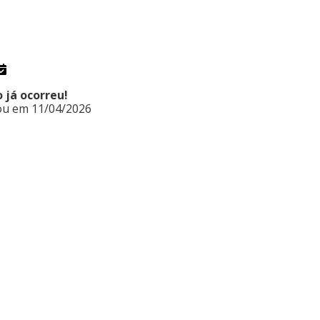
IA CLÍNICA E ALERGIA USP 2026
 já ocorreu!
zou em 11/04/2026
P, 05402-000, Brasil