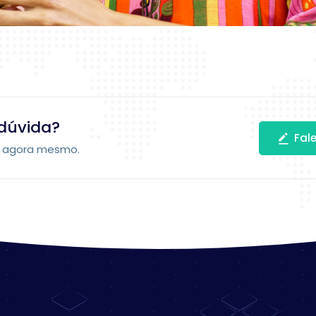
dúvida?
Fal
o agora mesmo.