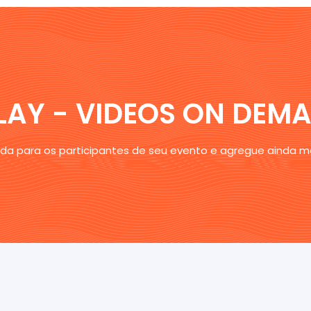
LAY - VIDEOS ON DEM
vada para os participantes de seu evento e agregue ainda ma