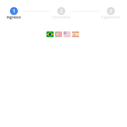
1
2
3
Ingresso
Formulário
Pagamento
Congresso Anestesiologia USP
2024