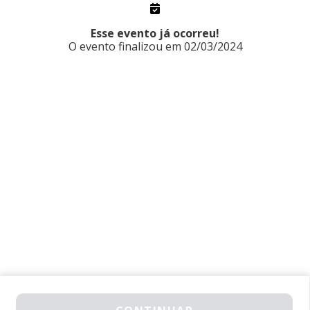
28 FEV. 11:00
2 MAR. 20:00
1710014400
Esse evento já ocorreu!
O evento finalizou em 02/03/2024
GARANTA SUA VAGA
2026 © All Rights Reserved
Made with
❤
by