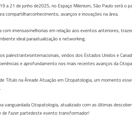
19 a 21 de junho de2025, no Espaço Milenium, São Paulo será o pal
para compartilharconhecimento, avanços e inovações na área.
ga com imensasmelhorias em relação aos eventos anteriores, tra
ambiente ideal paraatualização e networking.
 palestrantesinternacionais, vindos dos Estados Unidos e Canadá
xperiências e aprofundamento nos mais recentes avanços da Citopa
 de Título na Áreade Atuação em Citopatologia, um momento esse
.
r na vanguardada Citopatologia, atualizado com as últimas descober
ce de fazer partedeste evento transformador!