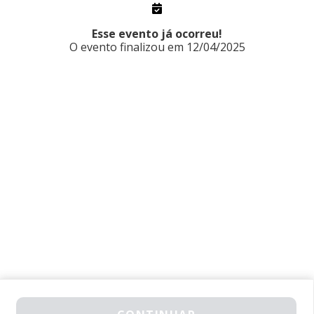
11 ABR. 11:00
12 ABR. 21:00
R. Dr. Bacelar, 1043 - Vila Clementino, São Paulo - SP, 04026-
Esse evento já ocorreu!
002, Brasil
O evento finalizou em 12/04/2025
GARANTA SUA VAGA
2026 © All Rights Reserved
Made with
❤
by