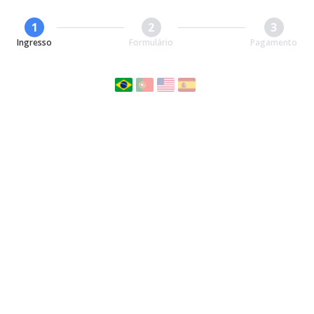
1
2
3
Ingresso
Formulário
Pagamento
I CONGRESSO INTERNACIONAL
VETSAPIENS 2025